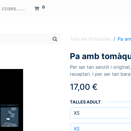
0
coses......
Tots els Productes
Pa am
Pa amb tomàqu
Per ser tan senzill i origin
receptari. I per ser tan bara
17,00
€
TALLES ADULT